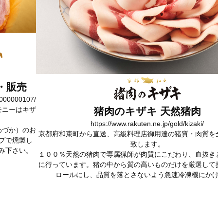
・販売
/0000000107/
モニーはキザ
猪肉のキザキ 天然猪肉
https://www.rakuten.ne.jp/gold/kizaki/
わづか）のお
京都府和束町から直送、高級料理店御用達の猪質・肉質を
プで燻製し
致します。
み下さい。
１００％天然の猪肉で専属猟師が肉質にこだわり、血抜き
に行っています。猪の中から質の高いものだけを厳選して
ロールにし、品質を落とさないよう急速冷凍機にか