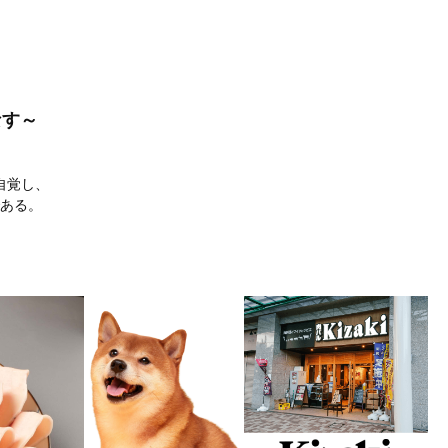
なす～
自覚し、
ある。