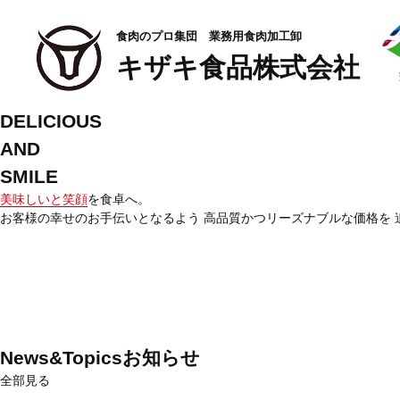
食肉のプロ集団 業務用食肉加工卸
キザキ食品株式会社
DELICIOUS
AND
SMILE
美味しいと笑顔
を食卓へ。
お客様の幸せのお手伝いとなるよう
高品質かつリーズナブル
な価格を
News&Topics
お知らせ
全部見る