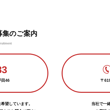
募集のご案内
cruitment
83
田46
〒61
は希望しています。
当社で一