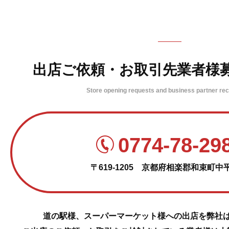
出店ご依頼・
お取引先業者様
Store opening requests and business partner re
0774-78-29
〒619-1205
京都府相楽郡和束町中平
道の駅様、スーパーマーケット様への出店を弊社