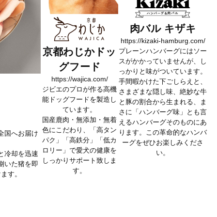
肉バル キザキ
https://kizaki-hamburg.com/
京都わじかドッ
プレーンハンバーグにはソー
スがかかっていませんが、し
グフード
っかりと味がついています。
https://wajica.com/
手間暇かけた下ごしらえと、
ジビエのプロが作る高機
さまざまな隠し味、絶妙な牛
能ドッグフードを製造し
と豚の割合から生まれる、ま
ています。
さに「ハンバーグ味」とも言
国産鹿肉・無添加・無着
えるハンバーグそのものにあ
色にこだわり、「高タン
ります。この革命的なハンバ
全国へお届け
パク」「高鉄分」「低カ
ーグをぜひお楽しみくださ
ロリー」で愛犬の健康を
い。
と冷却を迅速
しっかりサポート致しま
捌いた猪を即
す。
けます。