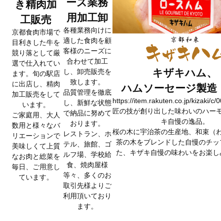
ーズ業務
き精肉加
用加工卸
工販売
各種業務向けに
京都食肉市場で
適した食肉を顧
目利きした牛を
客様のニーズに
競り落として厳
合わせて加工
選で仕入れてい
キザキハム、
し、卸売販売を
ます。旬の駅店
致します。
に出店し、精肉
ハムソーセージ製造
品質管理を徹底
加工販売をして
https://item.rakuten.co.jp/kizaki/c
し、新鮮な状態
います。
匠の技が創り出した味わいのハー
で納品に努めて
ご家庭用、大人
キ自慢の逸品。
おります。
数用と様々なバ
桜の木に宇治茶の生産地、和束（
レストラン、ホ
リエーションで
茶の木をブレンドした自慢のチッ
テル、旅館、ゴ
美味しくて上質
た、キザキ自慢の味わいをお楽し
ルフ場、学校給
なお肉と総菜を
食、焼肉屋様
毎日、ご用意し
等々、多くのお
ています。
取引先様よりご
利用頂いており
ます。